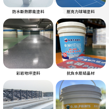
防水斷熱節能塗料
壓克力球場塗料
彩岩地坪塗料
抗負水壓結晶材