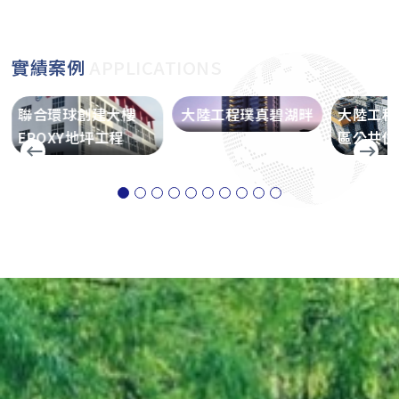
實績案例
APPLICATIONS
聯合環球創建大樓
大陸工程璞真碧湖畔
大陸工程
EPOXY地坪工程
區公共住