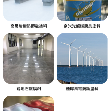
高反射斷熱節能塗料
奈米光觸媒脫臭塗料
鋼地石鍍膜劑
離岸風電防護塗料