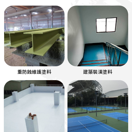
重防蝕維護塗料
建築裝潢塗料