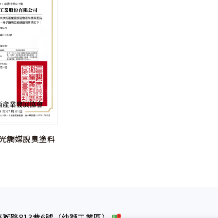
奈米光觸媒脫臭塗料
獅路813巷6號（幼獅工業區）