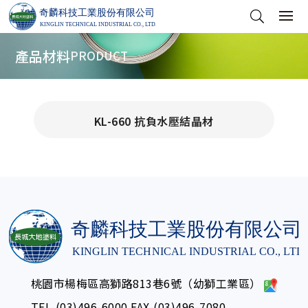
產品材料
PRODUCT
KL-660 抗負水壓結晶材
桃園市楊梅區高獅路813巷6號（幼獅工業區）
TEL-
(03)496-6000
FAX-(03)496-7080