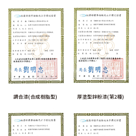
調合漆(合成樹脂型)
厚塗型鋅粉漆(第2種)