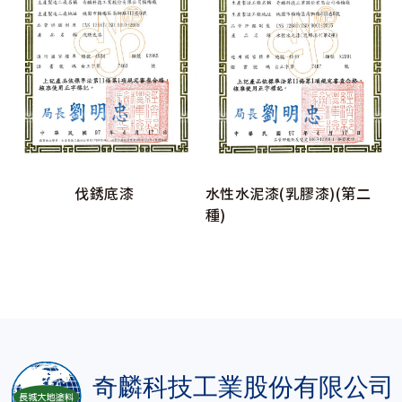
伐銹底漆
水性水泥漆(乳膠漆)(第二
種)