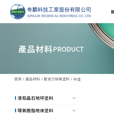
產品材料
PRODUCT
首頁
產品材料
壓克力球場塗料
中塗
液態晶石地坪塗料
環氧樹脂地床塗料