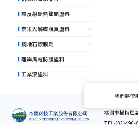
高反射斷熱節能塗料
奈米光觸媒脫臭塗料
鋼地石鍍膜劑
離岸風電防護塗料
工業漆塗料
我們將使
桃園市楊梅區高
TEL-
(03)496-