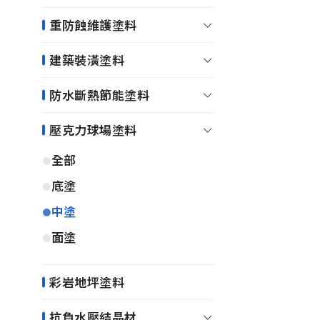
重防蝕維護塗料
建築裝潢塗料
防水斷熱節能塗料
壓克力球場塗料
全部
底塗
中塗
面塗
彩岩地坪塗料
抗負水壓結晶材