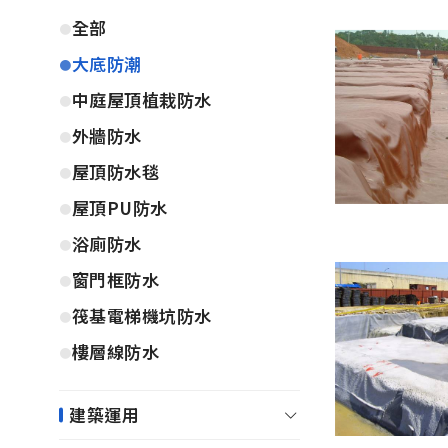
全部
大底防潮
中庭屋頂植栽防水
外牆防水
屋頂防水毯
屋頂PU防水
浴廁防水
窗門框防水
筏基電梯機坑防水
樓層線防水
建築運用