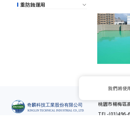
重防蝕運用
我們將使
桃園市楊梅區高
TEL-
(03)496-