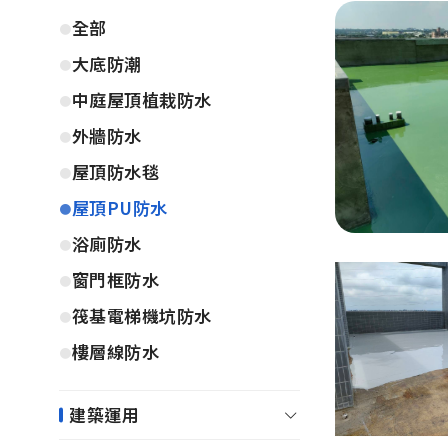
全部
大底防潮
中庭屋頂植栽防水
外牆防水
屋頂防水毯
屋頂PU防水
浴廁防水
窗門框防水
筏基電梯機坑防水
樓層線防水
建築運用