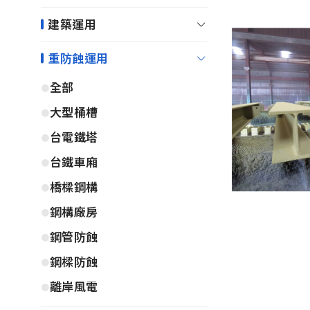
建築運用
重防蝕運用
全部
大型桶槽
台電鐵塔
台鐵車廂
橋樑鋼構
鋼構廠房
鋼管防蝕
鋼樑防蝕
離岸風電