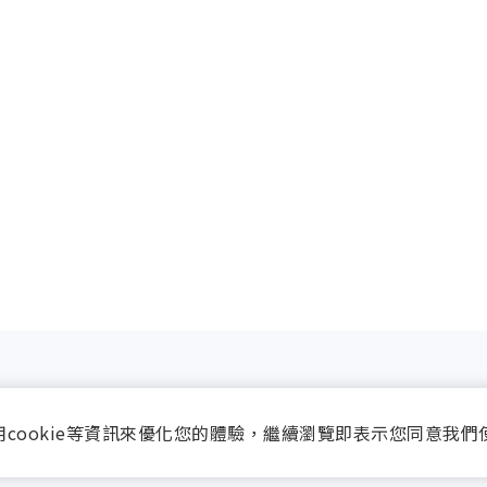
獅路813巷6號（幼獅工業區）
用cookie等資訊來優化您的體驗，繼續瀏覽即表示您同意我們
6000
FAX-(03)496-7080