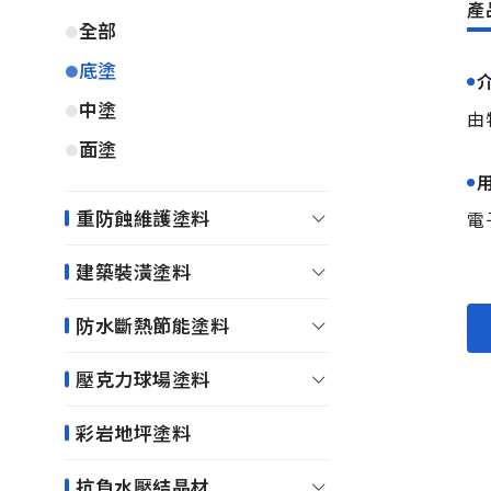
全部
底塗
中塗
由
面塗
重防蝕維護塗料
電
建築裝潢塗料
防水斷熱節能塗料
壓克力球場塗料
彩岩地坪塗料
抗負水壓結晶材