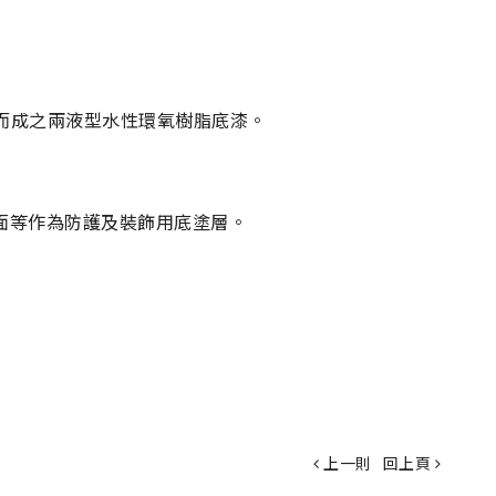
材精製而成之兩液型水性環氧樹脂底漆。
面等作為防護及裝飾用底塗層。
上一則
回上頁