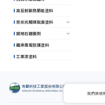
高反射斷熱節能塗料
奈米光觸媒脫臭塗料
鋼地石鍍膜劑
離岸風電防護塗料
工業漆塗料
桃園市楊梅區高
我們將使
TEL-
(03)496-