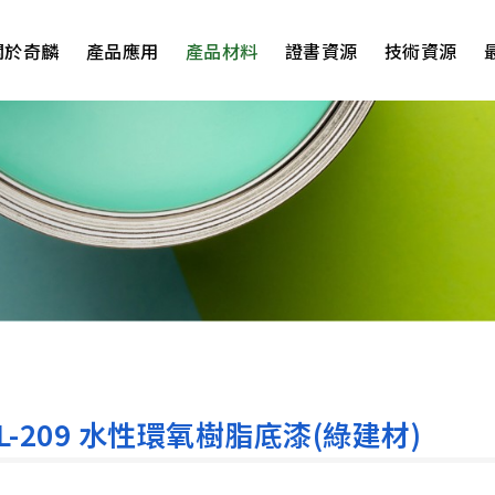
關於奇麟
產品應用
產品材料
證書資源
技術資源
L-209 水性環氧樹脂底漆(綠建材)