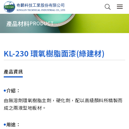
產品材料
PRODUCT
KL-230 環氧樹脂面漆(綠建材)
介紹：
由無溶劑環氧樹脂主劑，硬化劑，配以高級顏料所精製而
成之兩液型地板材。
用途：