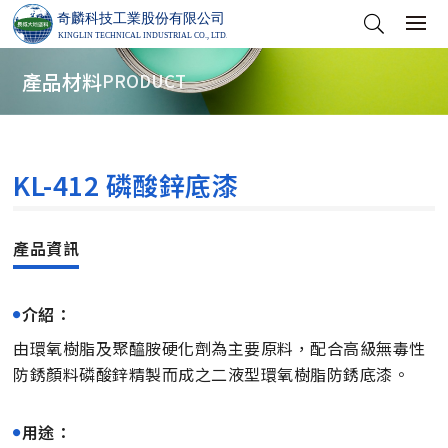
產品材料
PRODUCT
KL-412 磷酸鋅底漆
介紹：
由環氧樹脂及聚醯胺硬化劑為主要原料，配合高級無毒性
防銹顏料磷酸鋅精製而成之二液型環氧樹脂防銹底漆。
用途：