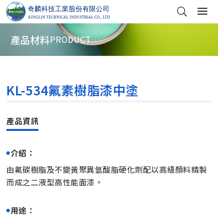
產品材料
PRODUCT
KL-534氟素樹脂漆中塗
介紹：
由氟碳樹脂及不變黃聚異氫酸脂硬化劑配以高級顏料精製
而成之二液型高性能面漆。
用途：