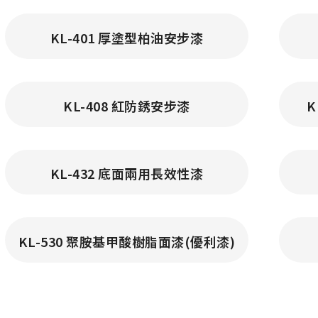
KL-401 厚塗型柏油安步漆
KL-408 紅防銹安步漆
K
KL-432 底面兩用長效性漆
KL-530 聚胺基甲酸樹脂面漆(優利漆)