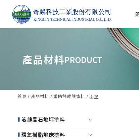
產品材料
PRODUCT
首頁
產品材料
重防蝕維護塗料
面塗
液態晶石地坪塗料
環氧樹脂地床塗料