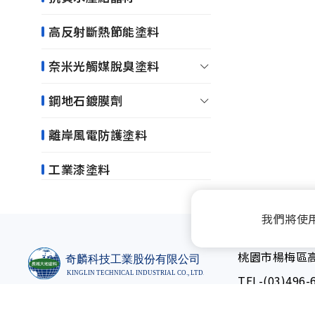
高反射斷熱節能塗料
奈米光觸媒脫臭塗料
鋼地石鍍膜劑
離岸風電防護塗料
工業漆塗料
我們將使
桃園市楊梅區高
TEL-
(03)496-