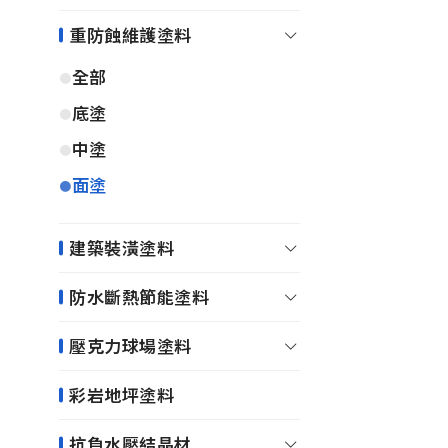
重防蝕維護塗料
全部
底塗
中塗
面塗
建築裝潢塗料
防水斷熱節能塗料
壓克力球場塗料
彩岩地坪塗料
抗負水壓結晶材