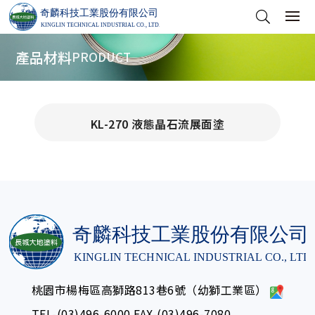
產品材料
PRODUCT
KL-270 液態晶石流展面塗
桃園市楊梅區高獅路813巷6號（幼獅工業區）
TEL-
(03)496-6000
FAX-(03)496-7080